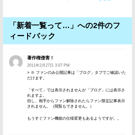
ナ
投
稿:
ビ
稿:
ゲ
「新着一覧って…」への2件のフ
ー
ィードバック
シ
ョ
ン
著作権侵害！
よ
り:
2011年2月27日 3:07 PM
> ※ ファンのみ公開記事は「ブログ」タブでご確認いた
だけます。
「すべて」では表示されませんが「ブログ」には表示さ
れますよ。
但し、相手からファン解除されたらファン限定記事表示
されません。（閲覧もできません。）
もうすぐファン機能の仕様変更もあるようですが。。