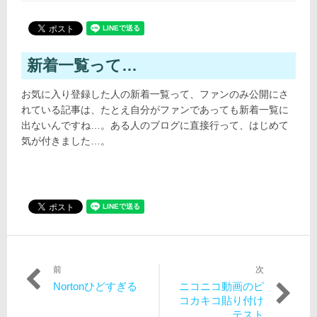
4
日:
ゴ
月
リ
12
ー:
日
新着一覧って…
お気に入り登録した人の新着一覧って、ファンのみ公開にさ
れている記事は、たとえ自分がファンであっても新着一覧に
出ないんですね…。ある人のブログに直接行って、はじめて
気が付きました…。
前
次
投
過
次
Nortonひどすぎる
ニコニコ動画のピ
稿
去
の
コカキコ貼り付け
の
投
テスト