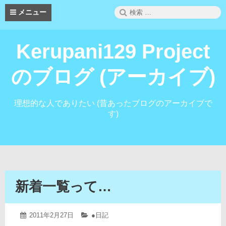
コ
検
メニュー
ン
索:
テ
ン
Kerupani129 Project
ツ
へ
ス
のブログ (アーカイブ)
キ
ッ
プ
理想的な人でありたい (昔あったブログのアーカイブで
す)
新着一覧って…
2019
投
2011年2月27日
カ
●日記
年
稿
テ