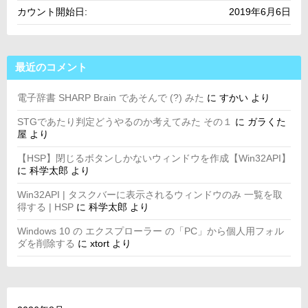
カウント開始日:
2019年6月6日
最近のコメント
電子辞書 SHARP Brain であそんで (?) みた
に
すかい
より
STGであたり判定どうやるのか考えてみた その１
に
ガラくた
屋
より
【HSP】閉じるボタンしかないウィンドウを作成【Win32API】
に
科学太郎
より
Win32API | タスクバーに表示されるウィンドウのみ 一覧を取
得する | HSP
に
科学太郎
より
Windows 10 の エクスプローラー の「PC」から個人用フォル
ダを削除する
に
xtort
より