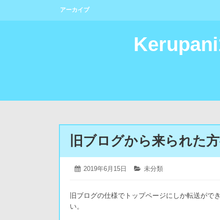
コ
アーカイブ
ン
テ
ン
Kerupan
ツ
へ
ス
キ
ッ
プ
旧ブログから来られた方
2019
投
2019年6月15日
カ
未分類
年
稿
テ
6
日:
ゴ
月
旧ブログの仕様でトップページにしか転送がで
リ
18
ー:
い。
日