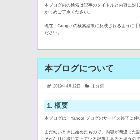
本ブログ内の検索は記事のタイトルと内容に対
かじめご了承ください。
現在、Google の検索結果に反映されるよう
ださい。
本ブログについて
2019
投
2019年4月12日
カ
未分類
年
稿
テ
5
日:
ゴ
月
リ
1. 概要
16
ー:
日
本ブログは、Yahoo! ブログのサービス終了
まだ幼いときに始めたもので、内容が間違った
それなりに役に立っている記事もあると思うの