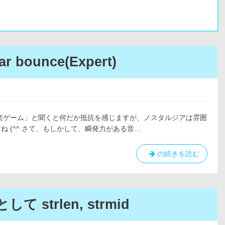
 bounce(Expert)
pert) 「音楽ゲーム」と聞くと何だか抵抗を感じますが、ノスタルジアは雰囲
 (^^ さて、もしかして、瞬発力がある音…
ノ
の続きを読む
ス
タ
ル
ジ
 strlen, strmid
ア
譜