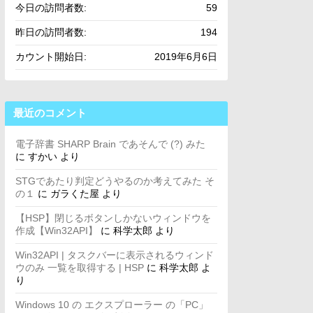
今日の訪問者数:
59
昨日の訪問者数:
194
カウント開始日:
2019年6月6日
最近のコメント
電子辞書 SHARP Brain であそんで (?) みた
に
すかい
より
STGであたり判定どうやるのか考えてみた そ
の１
に
ガラくた屋
より
【HSP】閉じるボタンしかないウィンドウを
作成【Win32API】
に
科学太郎
より
Win32API | タスクバーに表示されるウィンド
ウのみ 一覧を取得する | HSP
に
科学太郎
よ
り
Windows 10 の エクスプローラー の「PC」