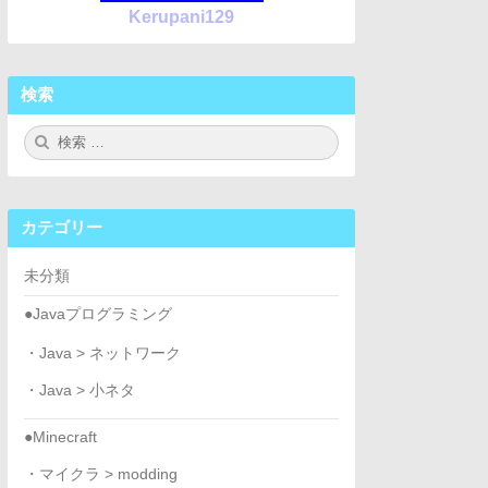
Kerupani129
検索
検
検
索:
索
カテゴリー
未分類
●Javaプログラミング
・Java > ネットワーク
・Java > 小ネタ
●Minecraft
・マイクラ > modding