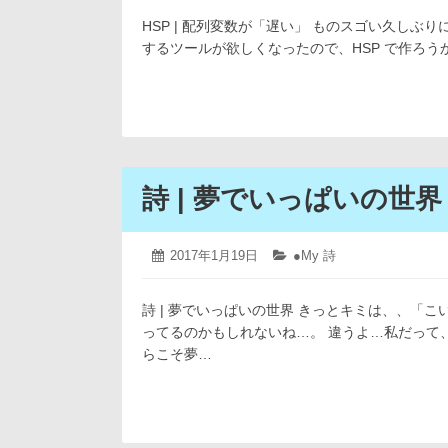
4
日:
ゴ
月
HSP | 配列変数が「遅い」 ものスゴい久しぶり
リ
12
ー:
するツールが欲しくなったので、HSP で作ろ
日
詩 | 夢でいっぱいの世界
2019
投
2017年1月19日
カ
●My 詩
年
稿
テ
4
日:
ゴ
月
詩 | 夢でいっぱいの世界 きっとキミは、、「
リ
12
ー:
ってるのかもしれないね…。 違うよ…私だって
日
らこそ夢…