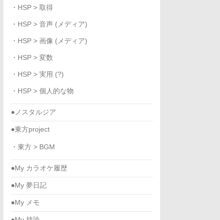
・HSP > 取得
・HSP > 音声 (メディア)
・HSP > 画像 (メディア)
・HSP > 変数
・HSP > 実用 (?)
・HSP > 個人的な物
●ノスタルジア
●東方project
・東方 > BGM
●My カラオケ履歴
●My 夢日記
●My メモ
●My 持論