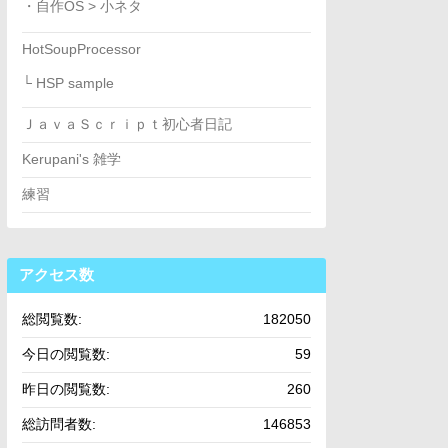
・自作OS > 小ネタ
HotSoupProcessor
└ HSP sample
ＪａｖａＳｃｒｉｐｔ初心者日記
Kerupani's 雑学
練習
アクセス数
総閲覧数:
182050
今日の閲覧数:
59
昨日の閲覧数:
260
総訪問者数:
146853