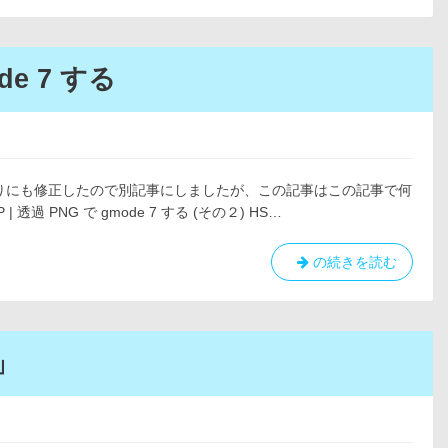
|
strmid
透
過
PNG
de 7 する
で
gmode
7
す
る
りにも修正したので別記事にしましたが、この記事はこの記事で何
(そ
透過 PNG で gmode 7 する (その２) HS…
の
２)
HSP
の続きを読む
|
透
過
PNG
」
で
gmode
7
す