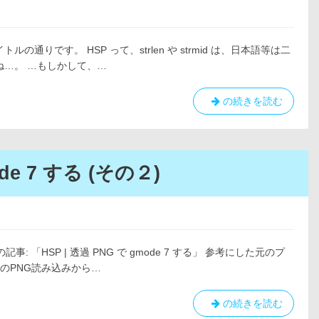
面
|
Fly
 タイトルの通りです。 HSP って、strlen や strmid は、日本語等は二
far
ね…。 …もしかして、…
bounce(Expert)
HSP
の続きを読む
|
日
本
語
ode 7 する (その２)
等
も
一
文
字
前回の記事: 「HSP | 透過 PNG で gmode 7 する」 参考にした元のプ
と
PのPNG読み込みから…
し
て
HSP
の続きを読む
strlen,