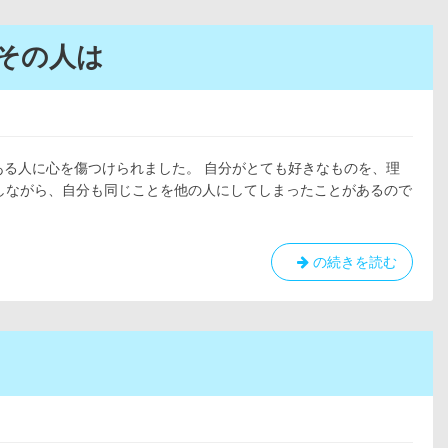
夢
で
い
たその人は
っ
ぱ
い
の
世
はある人に心を傷つけられました。 自分がとても好きなものを、理
界
しながら、自分も同じことを他の人にしてしまったことがあるので
詩
の続きを読む
|
自
分
の
心
を
傷
つ