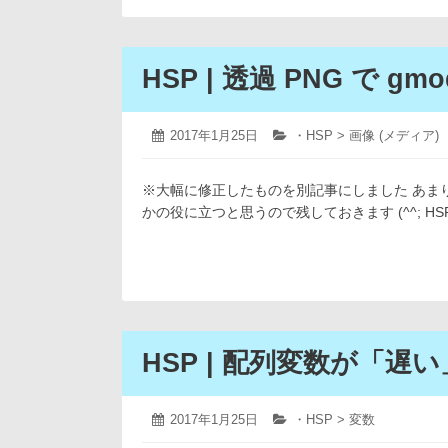
HSP | 透過 PNG で gmo
2019
投
2017年1月25日
カ
・HSP > 画像 (メディア)
年
稿
テ
4
日:
ゴ
月
※大幅に修正したものを別記事にしました あま
リ
12
ー:
かの役に立つと思うので残しておきます (^^; HSP | 
日
HSP | 配列変数が「遅い
2019
投
2017年1月25日
カ
・HSP > 変数
年
稿
テ