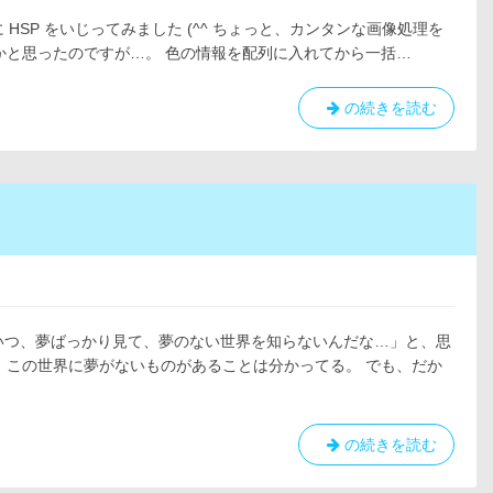
る
に HSP をいじってみました (^^ ちょっと、カンタンな画像処理を
うかと思ったのですが…。 色の情報を配列に入れてから一括…
HSP
の続きを読む
|
配
列
変
数
が
「遅
い」
こいつ、夢ばっかり見て、夢のない世界を知らないんだな…」と、思
、この世界に夢がないものがあることは分かってる。 でも、だか
詩
の続きを読む
|