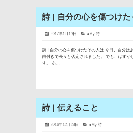
詩 | 自分の心を傷つけ
2019
投
2017年1月19日
カ
●My 詩
年
稿
テ
4
日:
ゴ
月
詩 | 自分の心を傷つけたその人は 今日、自分
リ
12
ー:
由付きで長々と否定されました。 でも、はずか
日
す。 あ…
詩 | 伝えること
2019
投
2016年12月28日
カ
●My 詩
年
稿
テ