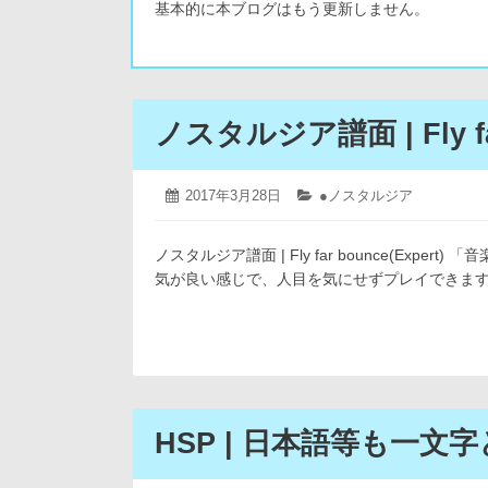
基本的に本ブログはもう更新しません。
ノスタルジア譜面 | Fly far
2019
投
2017年3月28日
カ
●ノスタルジア
年
稿
テ
4
日:
ゴ
月
ノスタルジア譜面 | Fly far bounce(Ex
リ
12
ー:
気が良い感じで、人目を気にせずプレイできますね
日
HSP | 日本語等も一文字として