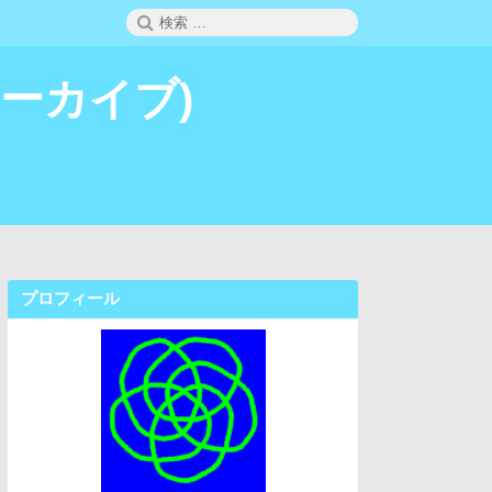
検
検
索
索:
 (アーカイブ)
プロフィール