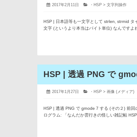
2019
投
2017年2月11日
カ
・HSP > 文字列操作
年
稿
テ
4
日:
ゴ
月
HSP | 日本語等も一文字として strlen, strmid
リ
12
ー:
文字 (というより本当はバイト単位) なんですよ
日
HSP | 透過 PNG で gm
2019
投
2017年1月27日
カ
・HSP > 画像 (メディア)
年
稿
テ
4
日:
ゴ
月
HSP | 透過 PNG で gmode 7 する (その２) 
リ
12
ー:
ログラム: 「なんだか雲行きの怪しい雑記帖 HS
日