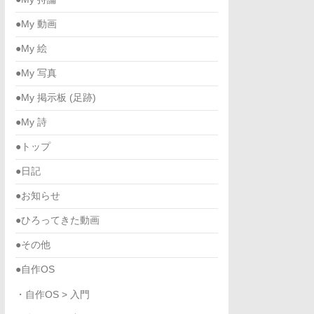
●My 動画
●My 絵
●My 写真
●My 掲示板 (足跡)
●My 詩
●トップ
●日記
●お知らせ
●ひろってきた動画
●その他
●自作OS
・自作OS > 入門