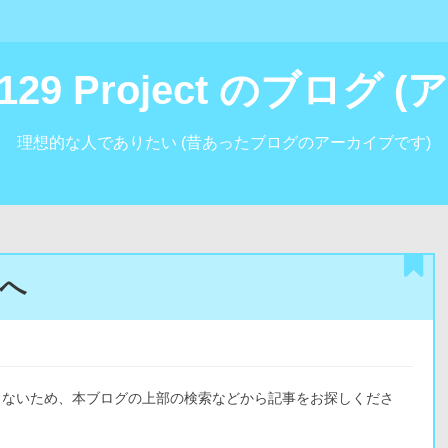
i129 Project のブログ
理想的な人でありたい (昔あったブログのアーカイブです)
へ
きないため、本ブログの上部の検索などから記事をお探しくださ