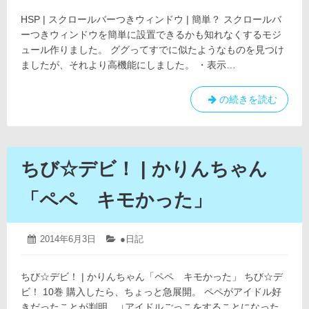
4
日:
ゴ
ウ
月
HSP | スクロールバーつきウィンドウ | 簡単？ スクロールバ
リ
ィ
12
ー:
ーつきウィンドウを簡単に設置できるかも知れなくするモジ
日
ン
ュール作りました。 ググってすでに似たようなものを見つけ
ド
ましたが、それより高機能にしました。 ・表示…
ウ
(2)
HSP
の続きを読む
|
|
簡
ス
単？
ク
ロ
ちび☆デビ！ | かりんちゃん
ー
ル
「ペペ キモかった」
バ
ー
つ
2019
投
2014年6月3日
カ
●日記
年
き
稿
テ
4
日:
ゴ
ウ
月
ちび☆デビ！ | かりんちゃん「ペペ キモかった」 ちび☆デ
リ
ィ
12
ー:
ビ！ 10巻 購入したら、ちょっと急展開。 ペペがアイドル好
日
ン
きだったことが判明。 ↓アイドルごっこをすることになった