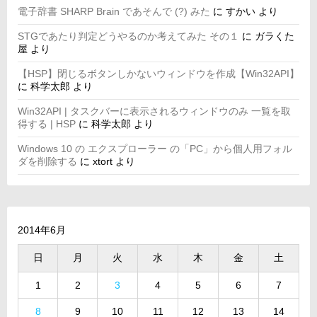
電子辞書 SHARP Brain であそんで (?) みた
に
すかい
より
STGであたり判定どうやるのか考えてみた その１
に
ガラくた
屋
より
【HSP】閉じるボタンしかないウィンドウを作成【Win32API】
に
科学太郎
より
Win32API | タスクバーに表示されるウィンドウのみ 一覧を取
得する | HSP
に
科学太郎
より
Windows 10 の エクスプローラー の「PC」から個人用フォル
ダを削除する
に
xtort
より
2014年6月
日
月
火
水
木
金
土
1
2
3
4
5
6
7
8
9
10
11
12
13
14