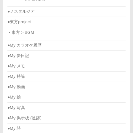
●ノスタルジア
●東方project
・東方 > BGM
●My カラオケ履歴
●My 夢日記
●My メモ
●My 持論
●My 動画
●My 絵
●My 写真
●My 掲示板 (足跡)
●My 詩