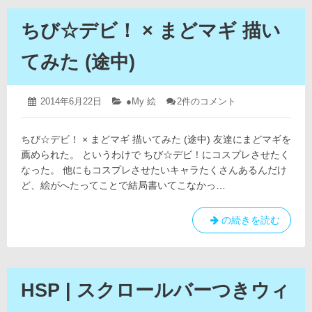
ちび☆デビ！ × まどマギ 描い
てみた (途中)
2019
投
2014年6月22日
カ
●My 絵
ち
2件のコメント
年
稿
テ
び
4
日:
ゴ
☆
月
ちび☆デビ！ × まどマギ 描いてみた (途中) 友達にまどマギを
リ
デ
12
ー:
ビ！
薦められた。 というわけで ちび☆デビ！にコスプレさせたく
日
×
なった。 他にもコスプレさせたいキャラたくさんあるんだけ
ま
ど、絵がへたってことで結局書いてこなかっ…
ど
マ
ギ
ち
の続きを読む
描
び
い
て
☆
み
デ
た
ビ！
HSP | スクロールバーつきウィ
(途
×
中)