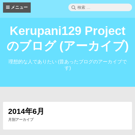
コ
検
メニュー
ン
索:
テ
ン
Kerupani129 Project
ツ
へ
ス
のブログ (アーカイブ)
キ
ッ
プ
理想的な人でありたい (昔あったブログのアーカイブで
す)
2014年6月
月別アーカイブ