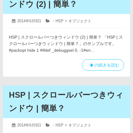
ま
へ
ンドウ (2) | 簡単？
の
ど
マ
ギ
2019
投
2014年6月8日
カ
・HSP > オブジェクト
年
描
稿
テ
4
日:
ゴ
い
月
HSP | スクロールバーつきウィンドウ (2) | 簡単？ 「HSP | ス
リ
て
12
ー:
クロールバーつきウィンドウ | 簡単？」のサンプルです。
日
み
#packopt hide 1 #ifdef _debuggsel 0, -1#en…
た
(途
HSP
の続きを読む
中)
|
ス
ク
ロ
HSP | スクロールバーつきウィ
ー
ル
ンドウ | 簡単？
バ
ー
つ
2019
投
2014年6月8日
カ
・HSP > オブジェクト
年
き
稿
テ