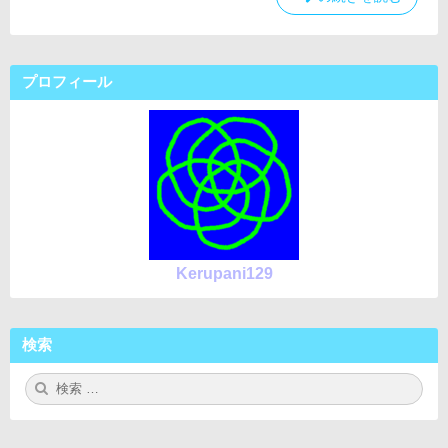
し
た」
|
て
1
全
文
角/
字
プロフィール
半
ず
角
つ
出
を
力
判
|
断
Shift
JIS
し
へ
て
の
1
文
Kerupani129
字
ず
つ
検索
出
力
検
検
|
索:
索
Shift
JIS