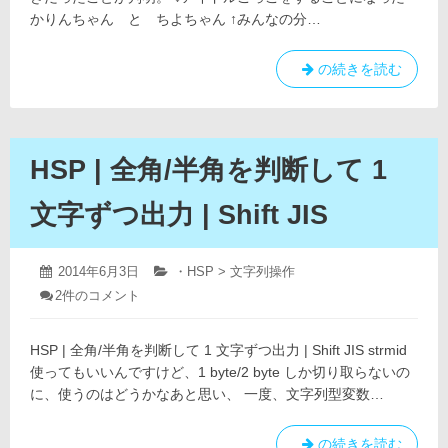
ド
かりんちゃん と ちよちゃん ↑みんなの分…
ウ
|
ち
の続きを読む
簡
び
単？
☆
デ
ビ！
HSP | 全角/半角を判断して 1
|
か
文字ずつ出力 | Shift JIS
り
ん
ち
2019
投
2014年6月3日
カ
・HSP > 文字列操作
年
ゃ
稿
テ
HSP
2件のコメント
4
日:
ゴ
|
ん
月
全
リ
「ペ
12
角/
ー:
HSP | 全角/半角を判断して 1 文字ずつ出力 | Shift JIS strmid
日
ペ
半
使ってもいいんですけど、1 byte/2 byte しか切り取らないの
キ
角
に、使うのはどうかなあと思い、 一度、文字列型変数…
を
モ
判
か
断
っ
HSP
の続きを読む