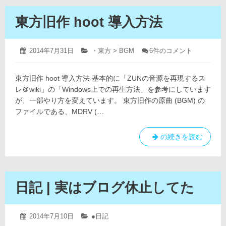
東方旧作 hoot 導入方法
2019
投
2014年7月31日
カ
・東方 > BGM
東
6件のコメント
年
稿
テ
方
4
日:
ゴ
旧
月
東方旧作 hoot 導入方法 基本的に「ZUNの音源を再現するス
リ
作
12
hoot
ー:
レ＠wiki」の「Windows上での再生方法」を参考にしています
日
導
が、一部やり方を変えています。 東方旧作の原曲 (BGM) の
入
ファイルである、MDRV (…
方
法
へ
東
の続きを読む
の
方
旧
作
hoot
日記 | 実はブログ休止してた
導
入
方
2019
投
2014年7月10日
カ
●日記
年
稿
テ
法