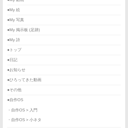
●My 絵
●My 写真
●My 掲示板 (足跡)
●My 詩
●トップ
●日記
●お知らせ
●ひろってきた動画
●その他
●自作OS
・自作OS > 入門
・自作OS > 小ネタ