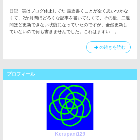
4
日:
ゴ
月
日記 | 実はブログ休止してた 最近書くことが全く思いつかな
リ
12
ー:
くて、2か月間ほどろくな記事を書いてなくて、その後、二週
日
間ほど更新できない状態になっていたのですが、全然更新し
ていないので何も書きませんでした。これはまずい…。…
日
の続きを読む
記
|
実
プロフィール
は
ブ
ロ
グ
休
止
し
て
た
Kerupani129