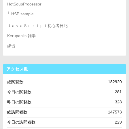
HotSoupProcessor
└ HSP sample
ＪａｖａＳｃｒｉｐｔ初心者日記
Kerupani's 雑学
練習
アクセス数
総閲覧数:
182920
今日の閲覧数:
281
昨日の閲覧数:
328
総訪問者数:
147573
今日の訪問者数:
229