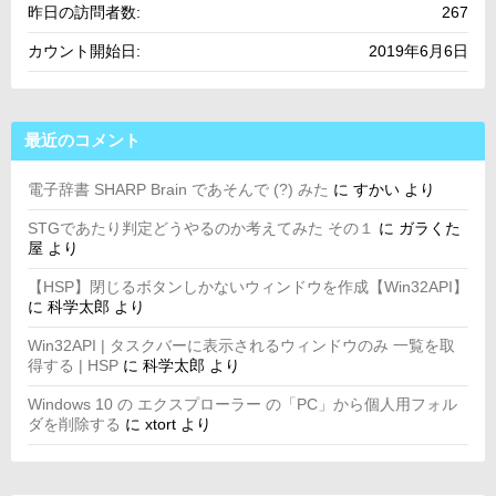
昨日の訪問者数:
267
カウント開始日:
2019年6月6日
最近のコメント
電子辞書 SHARP Brain であそんで (?) みた
に
すかい
より
STGであたり判定どうやるのか考えてみた その１
に
ガラくた
屋
より
【HSP】閉じるボタンしかないウィンドウを作成【Win32API】
に
科学太郎
より
Win32API | タスクバーに表示されるウィンドウのみ 一覧を取
得する | HSP
に
科学太郎
より
Windows 10 の エクスプローラー の「PC」から個人用フォル
ダを削除する
に
xtort
より