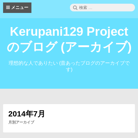
コ
検
メニュー
ン
索:
テ
ン
Kerupani129 Project
ツ
へ
ス
のブログ (アーカイブ)
キ
ッ
プ
理想的な人でありたい (昔あったブログのアーカイブで
す)
2014年7月
月別アーカイブ