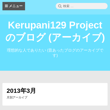
コ
検
メニュー
ン
索:
テ
ン
Kerupani129 Project
ツ
へ
ス
のブログ (アーカイブ)
キ
ッ
プ
理想的な人でありたい (昔あったブログのアーカイブで
す)
2013年3月
月別アーカイブ