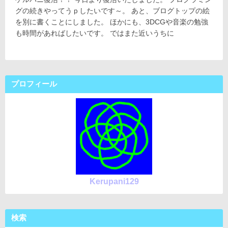
解
12
ー:
復
グの続きやってうｐしたいです～。 あと、ブログトップの絵
日
釈
活！！
を別に書くことにしました。 ほかにも、3DCGや音楽の勉強
へ
も時間があればしたいです。 ではまた近いうちに
の
プロフィール
Kerupani129
検索