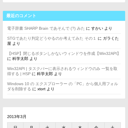
最近のコメント
電子辞書 SHARP Brain であそんで (?) みた
に
すかい
より
STGであたり判定どうやるのか考えてみた その１
に
ガラくた
屋
より
【HSP】閉じるボタンしかないウィンドウを作成【Win32API】
に
科学太郎
より
Win32API | タスクバーに表示されるウィンドウのみ 一覧を取
得する | HSP
に
科学太郎
より
Windows 10 の エクスプローラー の「PC」から個人用フォル
ダを削除する
に
xtort
より
2013年3月
日
月
火
水
木
金
土