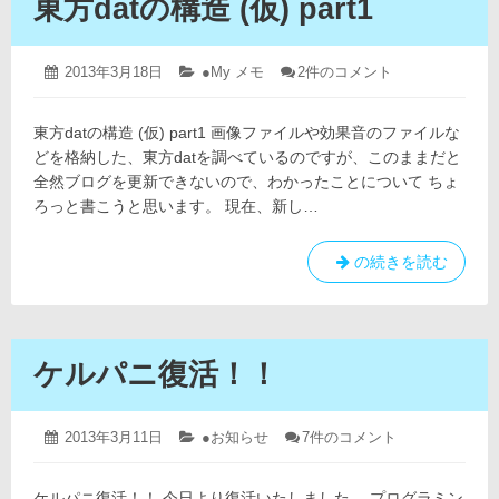
東方datの構造 (仮) part1
な
/
「ポ
C#
イ
ン
の
2019
投
2013年3月18日
カ
●My メモ
東
2件のコメント
タ
年
稿
テ
方
勉
/
4
dat
日:
ゴ
強
変
月
の
東方datの構造 (仮) part1 画像ファイルや効果音のファイルな
リ
～
12
数」
構
ー:
どを格納した、東方datを調べているのですが、このままだと
日
の
C/C++
造
全然ブログを更新できないので、わかったことについて ちょ
解
(仮)
私
釈
ろっと書こうと思います。 現在、新し…
part1
の
へ
へ
勝
の
の
東
の続きを読む
手
方
な
dat
「ポ
の
イ
構
ン
ケルパニ復活！！
造
タ
(仮)
/
part1
変
2019
投
2013年3月11日
カ
●お知らせ
ケ
7件のコメント
年
稿
テ
ル
数」
4
日:
ゴ
パ
の
月
ケルパニ復活！！ 今日より復活いたしました。 プログラミン
リ
ニ