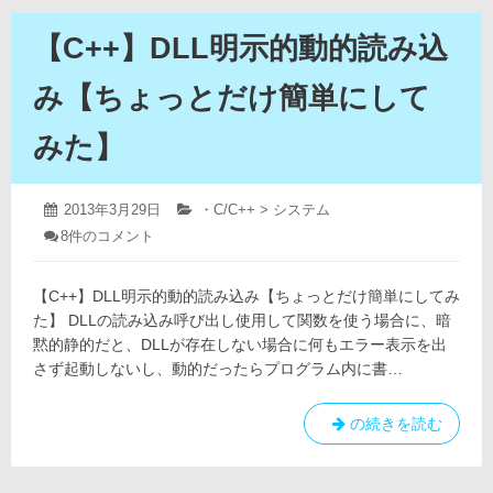
【C++】DLL明示的動的読み込
み【ちょっとだけ簡単にして
みた】
2019
投
2013年3月29日
カ
・C/C++ > システム
年
稿
テ
【C++】
8件のコメント
4
日:
ゴ
DLL
月
リ
明
12
ー:
示
【C++】DLL明示的動的読み込み【ちょっとだけ簡単にしてみ
日
的
た】 DLLの読み込み呼び出し使用して関数を使う場合に、暗
動
黙的静的だと、DLLが存在しない場合に何もエラー表示を出
的
さず起動しないし、動的だったらプログラム内に書…
読
み
込
【C++】
の続きを読む
み
DLL
【ち
ょ
明
っ