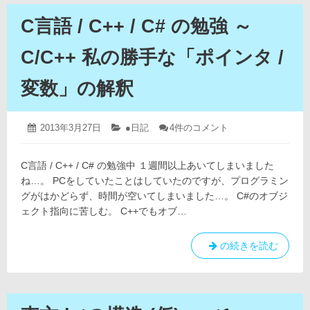
示
と
的
C言語 / C++ / C# の勉強 ～
だ
動
け
的
簡
C/C++ 私の勝手な「ポインタ /
単
読
に
み
変数」の解釈
し
込
て
み
み
た】
【ち
2019
C
投
2013年3月27日
カ
●日記
4件のコメント
へ
年
言
ょ
稿
テ
の
4
語
日:
ゴ
っ
月
/
C言語 / C++ / C# の勉強中 １週間以上あいてしまいました
リ
と
12
C++
ー:
ね…。 PCをしていたことはしていたのですが、プログラミン
/
日
だ
C#
グがはかどらず、時間が空いてしまいました…。 C#のオブジ
け
の
ェクト指向に苦しむ。 C++でもオブ…
簡
勉
強
単
～
に
C
の続きを読む
C/C++
し
言
私
て
語
の
勝
み
/
手
た】
C++