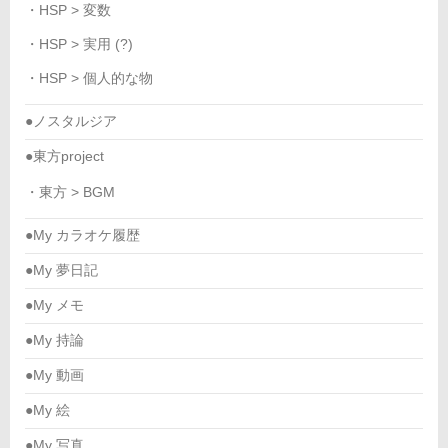
・HSP > 変数
・HSP > 実用 (?)
・HSP > 個人的な物
●ノスタルジア
●東方project
・東方 > BGM
●My カラオケ履歴
●My 夢日記
●My メモ
●My 持論
●My 動画
●My 絵
●My 写真