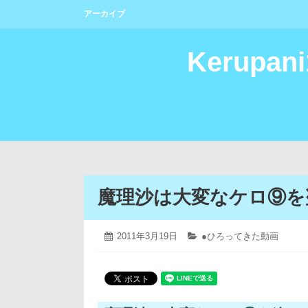
コ
アーカイブ
ン
テ
ン
Kerupan
ツ
へ
ス
キ
ッ
プ
魔理沙は大変なケロ⑨を
2019
投
2011年3月19日
カ
●ひろってきた動画
年
稿
テ
4
日:
ゴ
月
リ
12
ー:
日