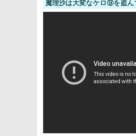
魔理沙は大変なケロ⑨を盗ん