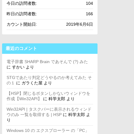
今日の訪問者数:
104
昨日の訪問者数:
166
カウント開始日:
2019年6月6日
最近のコメント
電子辞書 SHARP Brain であそんで (?) みた
に
すかい
より
STGであたり判定どうやるのか考えてみた そ
の１
に
ガラくた屋
より
【HSP】閉じるボタンしかないウィンドウを
作成【Win32API】
に
科学太郎
より
Win32API | タスクバーに表示されるウィンド
ウのみ 一覧を取得する | HSP
に
科学太郎
よ
り
Windows 10 の エクスプローラー の「PC」