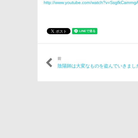
http://www.youtube.com/watch?v=SsgfkCammg
前
投
過
陰陽師は大変なものを盗んでいきまし
稿
去
の
ナ
投
ビ
稿:
ゲ
ー
シ
ョ
ン