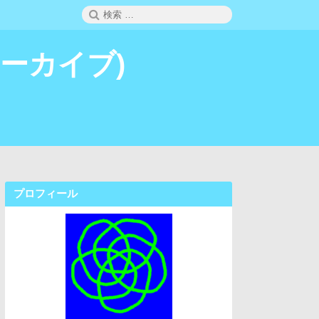
検
検
索
索:
 (アーカイブ)
プロフィール