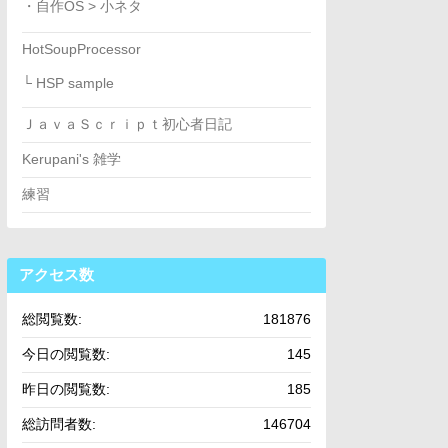
・自作OS > 小ネタ
HotSoupProcessor
└ HSP sample
ＪａｖａＳｃｒｉｐｔ初心者日記
Kerupani's 雑学
練習
アクセス数
総閲覧数:
181876
今日の閲覧数:
145
昨日の閲覧数:
185
総訪問者数:
146704