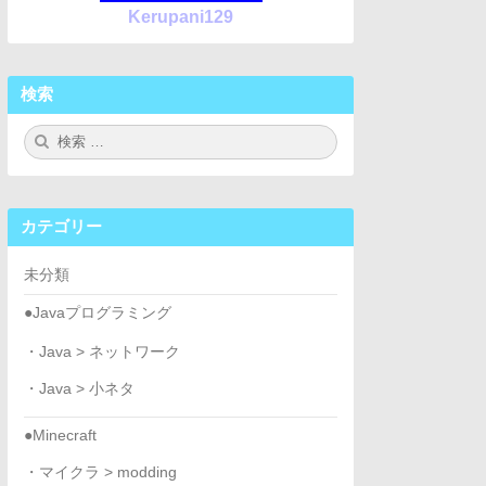
Kerupani129
検索
検
検
索:
索
カテゴリー
未分類
●Javaプログラミング
・Java > ネットワーク
・Java > 小ネタ
●Minecraft
・マイクラ > modding