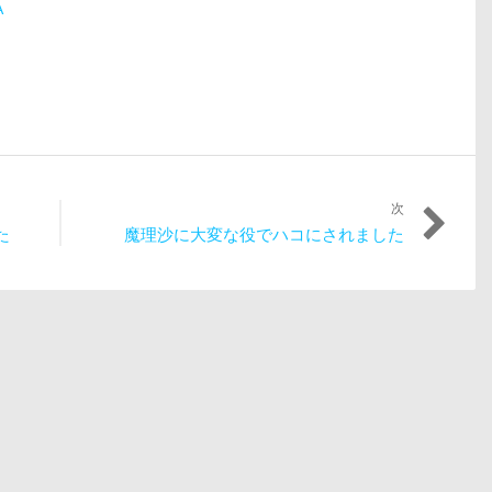
A
次
次
た
魔理沙に大変な役でハコにされました
の
投
稿: