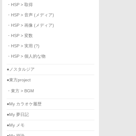
・HSP > 取得
・HSP > 音声 (メディア)
・HSP > 画像 (メディア)
・HSP > 変数
・HSP > 実用 (?)
・HSP > 個人的な物
●ノスタルジア
●東方project
・東方 > BGM
●My カラオケ履歴
●My 夢日記
●My メモ
●My 持論