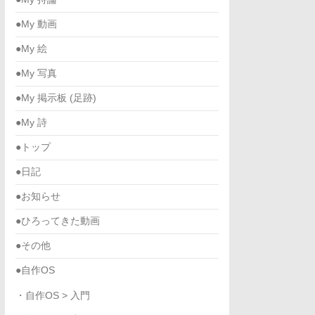
●My 動画
●My 絵
●My 写真
●My 掲示板 (足跡)
●My 詩
●トップ
●日記
●お知らせ
●ひろってきた動画
●その他
●自作OS
・自作OS > 入門