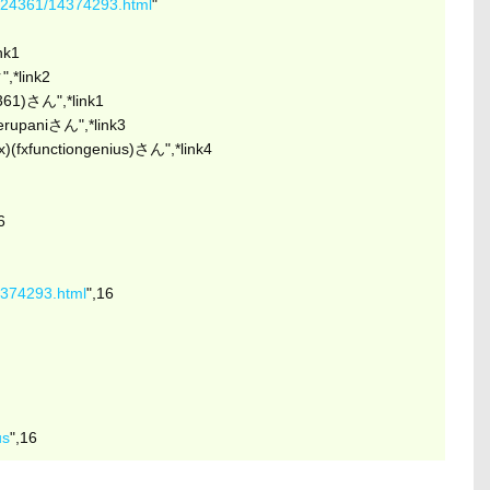
ni524361/14374293.html
"
k1
link2
1)さん",*link1
aniさん",*link3
nctiongenius)さん",*link4
6
4374293.html
",16
us
",16