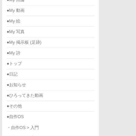
●My 動画
●My 絵
●My 写真
●My 掲示板 (足跡)
●My 詩
●トップ
●日記
●お知らせ
●ひろってきた動画
●その他
●自作OS
・自作OS > 入門