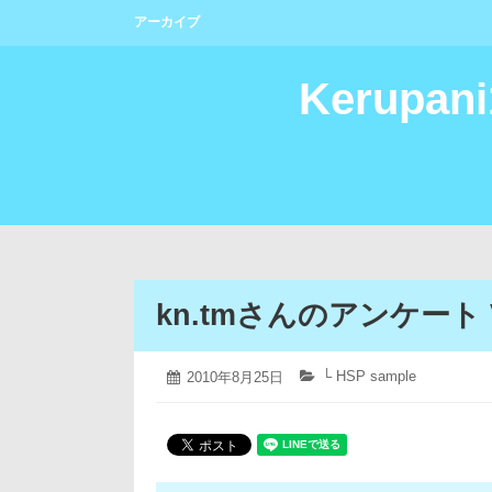
コ
アーカイブ
ン
テ
ン
Kerupan
ツ
へ
ス
キ
ッ
プ
kn.tmさんのアンケート V
2019
└ HSP sample
投
2010年8月25日
カ
年
稿
テ
4
日:
ゴ
月
リ
12
ー:
日