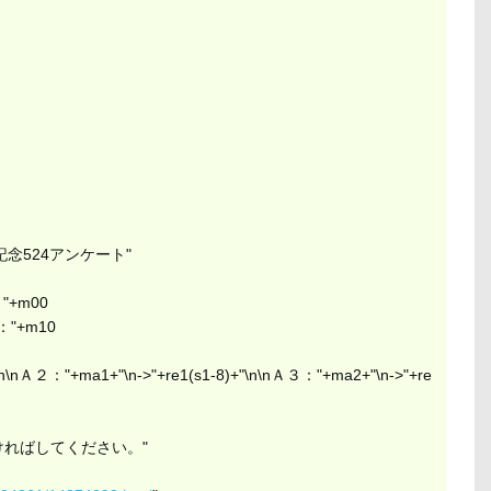
月24日記念524アンケート"
他："+m00
の他："+m10
n\nＡ２："+ma1+"\n->"+re1(s1-8)+"\n\nＡ３："+ma2+"\n->"+re
ければしてください。"