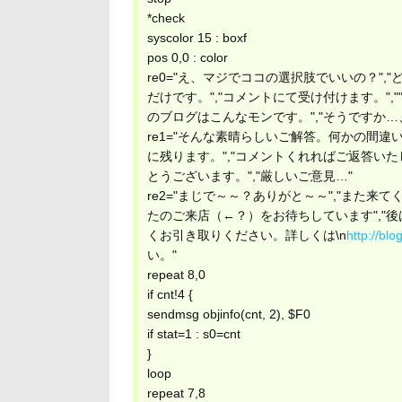
*check
syscolor 15 : boxf
pos 0,0 : color
re0="え、マジでココの選択肢でいいの？",
だけです。","コメントにて受け付けます。",
のブログはこんなモンです。","そうですか…
re1="そんな素晴らしいご解答。何かの間違い
に残ります。","コメントくれればご返答いた
とうございます。","厳しいご意見…"
re2="まじで～～？ありがと～～","また来
たのご来店（←？）をお待ちしています","
くお引き取りください。詳しくは\n
http://bl
い。"
repeat 8,0
if cnt!4 {
sendmsg objinfo(cnt, 2), $F0
if stat=1 : s0=cnt
}
loop
repeat 7,8