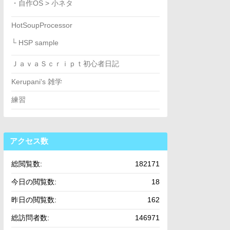
・自作OS > 小ネタ
HotSoupProcessor
└ HSP sample
ＪａｖａＳｃｒｉｐｔ初心者日記
Kerupani's 雑学
練習
アクセス数
総閲覧数:
182171
今日の閲覧数:
18
昨日の閲覧数:
162
総訪問者数:
146971