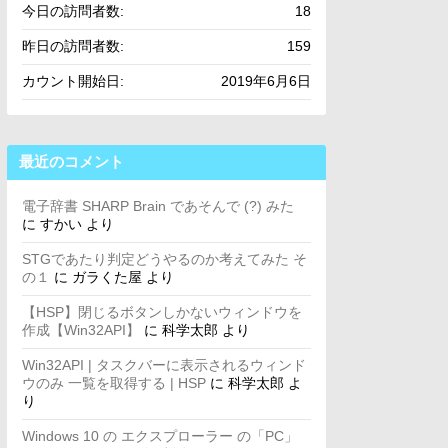
今日の訪問者数:
18
昨日の訪問者数:
159
カウント開始日:
2019年6月6日
最近のコメント
電子辞書 SHARP Brain であそんで (?) みた
に
すかい
より
STGであたり判定どうやるのか考えてみた そ
の１
に
ガラくた屋
より
【HSP】閉じるボタンしかないウィンドウを
作成【Win32API】
に
科学太郎
より
Win32API | タスクバーに表示されるウィンド
ウのみ 一覧を取得する | HSP
に
科学太郎
よ
り
Windows 10 の エクスプローラー の「PC」