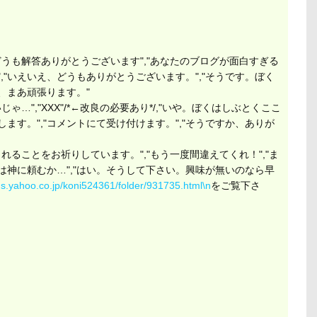
"どうも解答ありがとうございます","あなたのブログが面白すぎる
"","いえいえ、どうもありがとうございます。","そうです。ぼく
、まあ頑張ります。"
じゃ…",
"XXX"/*←改良の必要あり*/
,"いや。ぼくはしぶとくここ
します。","コメントにて受け付けます。","そうですか、ありが
てくれることをお祈りしています。","もう一度間違えてくれ！","ま
後は神に頼むか…","はい。そうして下さい。興味が無いのなら早
ogs.yahoo.co.jp/koni524361/folder/931735.html\n
をご覧下さ