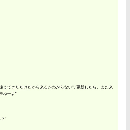
,"間違えてきただけだから来るかわからない","更新したら、また来
来ねーよ"
？"