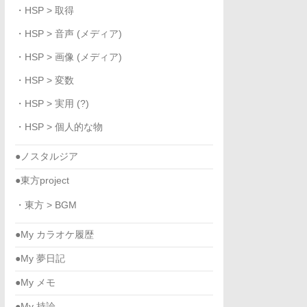
・HSP > 取得
・HSP > 音声 (メディア)
・HSP > 画像 (メディア)
・HSP > 変数
・HSP > 実用 (?)
・HSP > 個人的な物
●ノスタルジア
●東方project
・東方 > BGM
●My カラオケ履歴
●My 夢日記
●My メモ
●My 持論