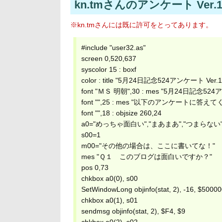
kn.tmさんのアンケート Ver.1
※
kn.tmさん
には既に許可をとってあります。
#include "user32.as"
screen 0,520,637
syscolor 15 : boxf
color : title "5月24日記念524アンケート Ver.1.2 -
font "ＭＳ 明朝",30 : mes "5月24日記念52
font "",25 : mes "以下のアンケートに答え
font "",18 : objsize 260,24
a0="めっちゃ面白い","まあまあ","つまらない"
s00=1
m00="その他の場合は、ここに書いてな！"
mes "Ｑ１ このブログは面白いですか？"
pos 0,73
chkbox a0(0), s00
SetWindowLong objinfo(stat, 2), -16, $5000
chkbox a0(1), s01
sendmsg objinfo(stat, 2), $F4, $9