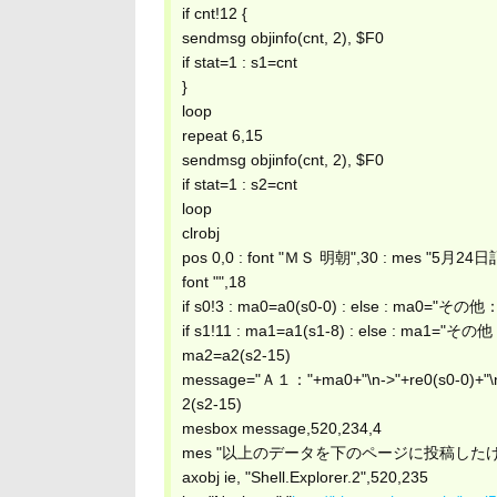
if cnt!12 {
sendmsg objinfo(cnt, 2), $F0
if stat=1 : s1=cnt
}
loop
repeat 6,15
sendmsg objinfo(cnt, 2), $F0
if stat=1 : s2=cnt
loop
clrobj
pos 0,0 : font "ＭＳ 明朝",30 : mes "5
font "",18
if s0!3 : ma0=a0(s0-0) : else : ma0="その
if s1!11 : ma1=a1(s1-8) : else : ma1="そ
ma2=a2(s2-15)
message="Ａ１："+ma0+"\n->"+re0(s0-0)+"\
2(s2-15)
mesbox message,520,234,4
mes "以上のデータを下のページに投稿した
axobj ie, "Shell.Explorer.2",520,235