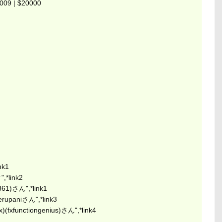
0009 | $20000
k1
link2
1)さん",*link1
aniさん",*link3
nctiongenius)さん",*link4