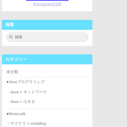
Kerupani129
検索
検
検
索:
索
カテゴリー
未分類
●Javaプログラミング
・Java > ネットワーク
・Java > 小ネタ
●Minecraft
・マイクラ > modding