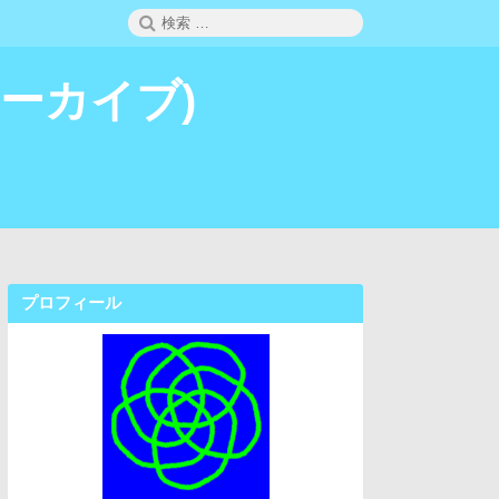
検
検
索
索:
 (アーカイブ)
プロフィール