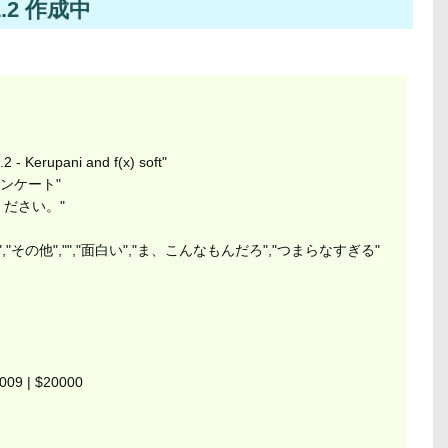
.2 作成中
 Kerupani and f(x) soft"
4アンケート"
てください。"
,"その他","","面白い","ま、こんなもんだろ","つまらなすぎる"
0009 | $20000