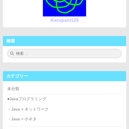
ル)
を
MIDI
Kerupani129
フ
ァ
イ
検索
ル
に
検
検
す
索:
索
る
方
法
カテゴリー
(S98
編)
未分類
●Javaプログラミング
・Java > ネットワーク
・Java > 小ネタ