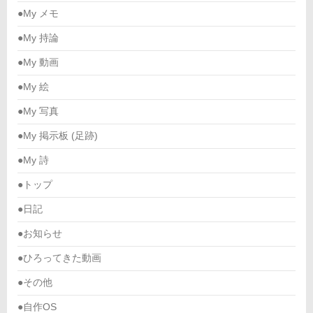
●My メモ
●My 持論
●My 動画
●My 絵
●My 写真
●My 掲示板 (足跡)
●My 詩
●トップ
●日記
●お知らせ
●ひろってきた動画
●その他
●自作OS