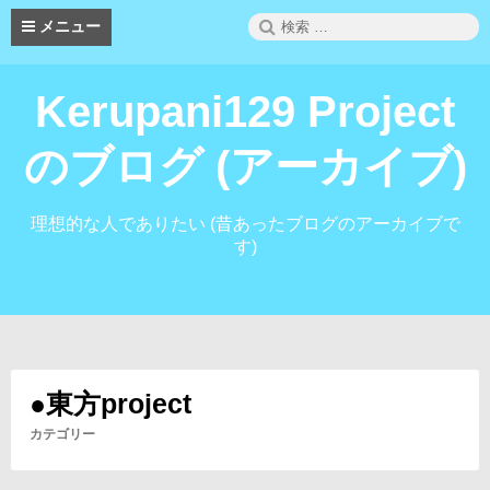
コ
検
メニュー
ン
索:
テ
ン
Kerupani129 Project
ツ
へ
ス
のブログ (アーカイブ)
キ
ッ
プ
理想的な人でありたい (昔あったブログのアーカイブで
す)
●東方project
カテゴリー