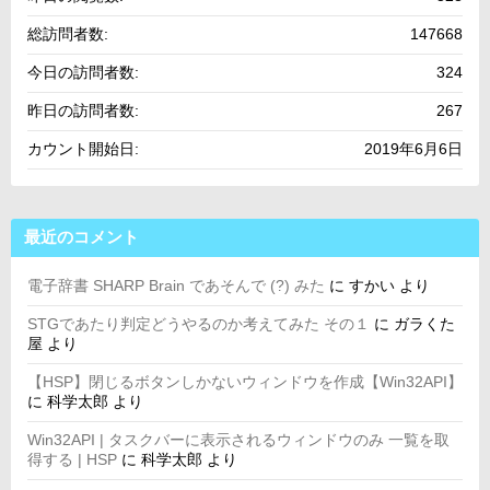
総訪問者数:
147668
今日の訪問者数:
324
昨日の訪問者数:
267
カウント開始日:
2019年6月6日
最近のコメント
電子辞書 SHARP Brain であそんで (?) みた
に
すかい
より
STGであたり判定どうやるのか考えてみた その１
に
ガラくた
屋
より
【HSP】閉じるボタンしかないウィンドウを作成【Win32API】
に
科学太郎
より
Win32API | タスクバーに表示されるウィンドウのみ 一覧を取
得する | HSP
に
科学太郎
より