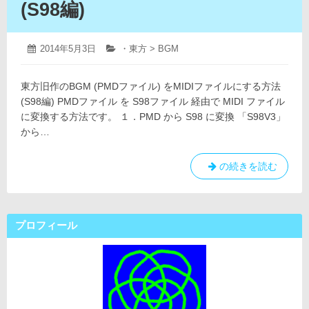
(S98編)
2019
投
2014年5月3日
カ
・東方 > BGM
年
稿
テ
4
日:
ゴ
月
東方旧作のBGM (PMDファイル) をMIDIファイルにする方法
リ
12
ー:
(S98編) PMDファイル を S98ファイル 経由で MIDI ファイル
日
に変換する方法です。 １．PMD から S98 に変換 「S98V3」
から…
東
の続きを読む
方
旧
作
プロフィール
の
BGM
(PMD
フ
ァ
イ