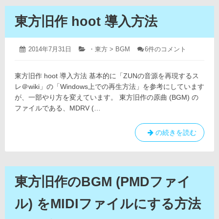
東方旧作 hoot 導入方法
2019
投
2014年7月31日
カ
・東方 > BGM
東
6件のコメント
年
稿
テ
方
4
日:
ゴ
旧
月
東方旧作 hoot 導入方法 基本的に「ZUNの音源を再現するス
リ
作
12
hoot
ー:
レ＠wiki」の「Windows上での再生方法」を参考にしています
日
導
が、一部やり方を変えています。 東方旧作の原曲 (BGM) の
入
ファイルである、MDRV (…
方
法
へ
東
の続きを読む
の
方
旧
作
hoot
東方旧作のBGM (PMDファイ
導
入
ル) をMIDIファイルにする方法
方
法