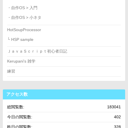
・自作OS > 入門
・自作OS > 小ネタ
HotSoupProcessor
└ HSP sample
ＪａｖａＳｃｒｉｐｔ初心者日記
Kerupani's 雑学
練習
アクセス数
総閲覧数:
183041
今日の閲覧数:
402
昨日の閲覧数:
328