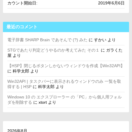
カウント開始日:
2019年6月6日
最近のコメント
電子辞書 SHARP Brain であそんで (?) みた
に
すかい
より
STGであたり判定どうやるのか考えてみた その１
に
ガラくた
屋
より
【HSP】閉じるボタンしかないウィンドウを作成【Win32API】
に
科学太郎
より
Win32API | タスクバーに表示されるウィンドウのみ 一覧を取
得する | HSP
に
科学太郎
より
Windows 10 の エクスプローラー の「PC」から個人用フォル
ダを削除する
に
xtort
より
2026年8月