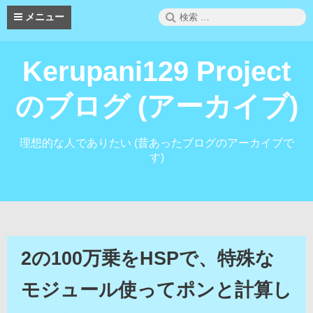
コ
検
メニュー
ン
索:
テ
ン
Kerupani129 Project
ツ
へ
ス
のブログ (アーカイブ)
キ
ッ
プ
理想的な人でありたい (昔あったブログのアーカイブで
す)
2の100万乗をHSPで、特殊な
モジュール使ってポンと計算し