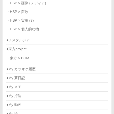
・HSP > 画像 (メディア)
・HSP > 変数
・HSP > 実用 (?)
・HSP > 個人的な物
●ノスタルジア
●東方project
・東方 > BGM
●My カラオケ履歴
●My 夢日記
●My メモ
●My 持論
●My 動画
●My 絵