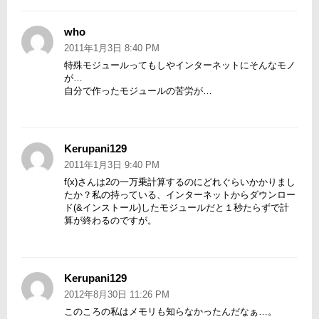
who
よ
り:
2011年1月3日 8:40 PM
特殊モジュールってもしやインターネットにそんなモノ
が…
自分で作ったモジュールの苦労が…
Kerupani129
よ
り:
2011年1月3日 9:40 PM
f(x)さんは2の一万乗計算するのにどれぐらいかかりまし
たか？私の持っている、インターネットからダウンロー
ド(&インストール)したモジュールだと１秒たらずで計
算が終わるのですが。
Kerupani129
よ
り:
2012年8月30日 11:26 PM
このころの私はメモリも知らなかったんだなぁ…。