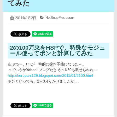
てみた
2019
HotSoupProcessor
投
2011年1月2日
カ
年
稿
テ
4
日:
ゴ
月
リ
12
ー:
日
2の100万乗をHSPで、特殊なモジュ
ール使ってポンと計算してみた
あぶね～、PCが一時的に操作不能になった～。
っていうかYahoo! ブログだとその1/30も載せられね～
http://kerupani129.blogspot.com/2011/01/2100.html
ポンといっても、2～3分かかりましたが…。