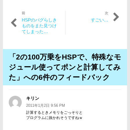
前
次
投
過
次
HSPのバグらしき
すごい…
稿
去
の
ものをまた見つけ
の
投
てしまった…
ナ
投
稿:
ビ
稿:
ゲ
「2の100万乗をHSPで、特殊なモ
ー
ジュール使ってポンと計算してみ
シ
た」への6件のフィードバック
ョ
ン
キリン
よ
り:
2011年1月2日 9:56 PM
計算するときメモリをごっそりと
プログラムに抜かれそうですねｗ