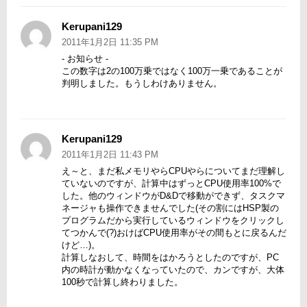
Kerupani129
よ
り:
2011年1月2日 11:35 PM
- お知らせ -
この数字は2の100万乗ではなく100万一乗であることが
判明しました。もうしわけありません。
Kerupani129
よ
り:
2011年1月2日 11:43 PM
え～と、まだ私メモリやらCPUやらについてまだ理解し
ていないのですが、計算中はずっとCPU使用率100%で
した。他のウィンドウがD&Dで移動ができず、タスクマ
ネージャも操作できませんでした(その割にはHSP製の
プログラムだから実行しているウィンドウをクリックし
てつかんで(?)おけばCPU使用率がその間もとに戻るんだ
けど…)。
計算しなおして、時間をはかろうとしたのですが、PC
内の時計が動かなくなっていたので、カンですが、大体
100秒で計算し終わりました。