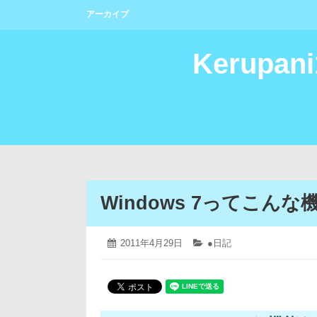
コ
アーカイブ
ン
テ
ン
Kerupan
ツ
へ
ス
キ
ッ
プ
Windows 7ってこん
2019
投
2011年4月29日
カ
●日記
年
稿
テ
4
日:
ゴ
月
リ
12
ー:
日