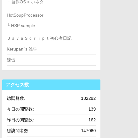
・自作OS > 小ネタ
HotSoupProcessor
└ HSP sample
ＪａｖａＳｃｒｉｐｔ初心者日記
Kerupani's 雑学
練習
アクセス数
総閲覧数:
182292
今日の閲覧数:
139
昨日の閲覧数:
162
総訪問者数:
147060