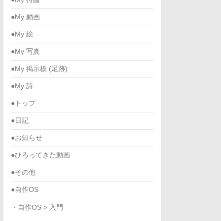
●My 動画
●My 絵
●My 写真
●My 掲示板 (足跡)
●My 詩
●トップ
●日記
●お知らせ
●ひろってきた動画
●その他
●自作OS
・自作OS > 入門