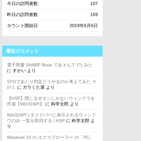
今日の訪問者数:
107
昨日の訪問者数:
159
カウント開始日:
2019年6月6日
最近のコメント
電子辞書 SHARP Brain であそんで (?) みた
に
すかい
より
STGであたり判定どうやるのか考えてみた そ
の１
に
ガラくた屋
より
【HSP】閉じるボタンしかないウィンドウを
作成【Win32API】
に
科学太郎
より
Win32API | タスクバーに表示されるウィンド
ウのみ 一覧を取得する | HSP
に
科学太郎
よ
り
Windows 10 の エクスプローラー の「PC」