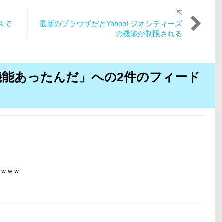
次
次
スで
最新のブラウザだとYahoo! ジオシティーズ
の
の機能が制限される
投
稿:
んな機能あったんだ」への2件のフィード
？ｗｗｗ