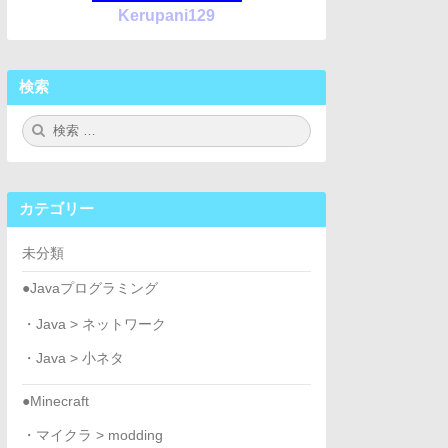
Kerupani129
検索
検
検
索:
索
カテゴリー
未分類
●Javaプログラミング
・Java > ネットワーク
・Java > 小ネタ
●Minecraft
・マイクラ > modding