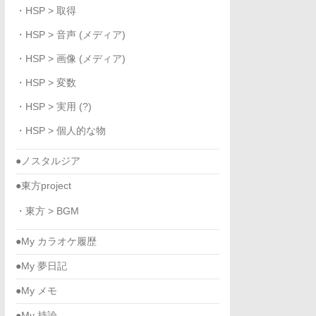
・HSP > 取得
・HSP > 音声 (メディア)
・HSP > 画像 (メディア)
・HSP > 変数
・HSP > 実用 (?)
・HSP > 個人的な物
●ノスタルジア
●東方project
・東方 > BGM
●My カラオケ履歴
●My 夢日記
●My メモ
●My 持論