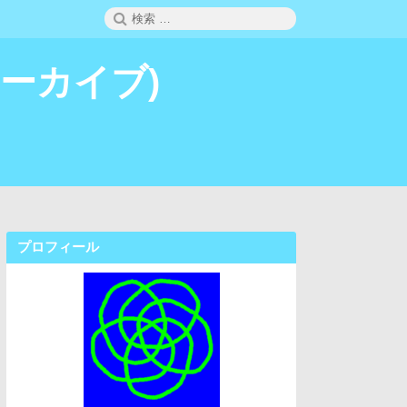
検
検
索
索:
 (アーカイブ)
プロフィール