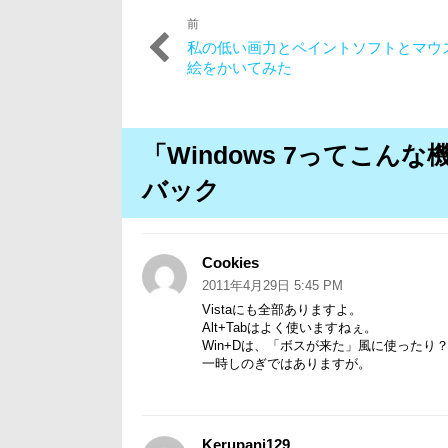
前
投
過
私の低い画力とペイントソフトとマウ
稿
去
絵をかいてみた
の
ナ
投
ビ
稿:
「Windows 7ってこ
ゲ
ー
バック
シ
ョ
Cookies
よ
ン
り:
2011年4月29日 5:45 PM
Vistaにも全部ありますよ。
Alt+Tabはよく使いますねぇ。
Win+Dは、「ボスが来た」風に使ったり
一時しのぎではありますが。
Kerupani129
よ