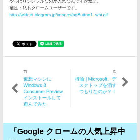
やっぱりシンプルなのが人気なんですかねぇ。
補足：私もクロームユーザーです。
http://widget.blogram.jp/images/bgButton1_whi.gif
前
次
投
過
次
仮想マシンに
持論 | Microsoft、デ
稿
去
の
Windows 8
スクトップを消す
の
投
Consumer Preview
つもりなのか？！
ナ
投
稿:
インストールして
ビ
稿:
遊んでみた
ゲ
ー
「Google クロームの人気上昇中
シ