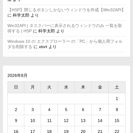
【HSP】閉じるボタンしかないウィンドウを作成【Win32API】
に
科学太郎
より
Win32API | タスクバーに表示されるウィンドウのみ 一覧を取
得する | HSP
に
科学太郎
より
Windows 10 の エクスプローラー の「PC」から個人用フォル
ダを削除する
に
xtort
より
2026年8月
日
月
火
水
木
金
土
1
2
3
4
5
6
7
8
9
10
11
12
13
14
15
16
17
18
19
20
21
22