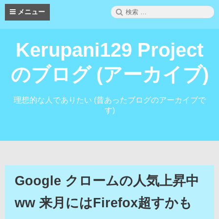
コ
検
メニュー
ン
索:
テ
ン
Kerupani129 Project
ツ
へ
ス
のブログ (アーカイブ)
キ
ッ
プ
理想的な人でありたい (昔あったブログのアーカイブで
す)
Google クロームの人気上昇中
ww 来月にはFirefox超すかも