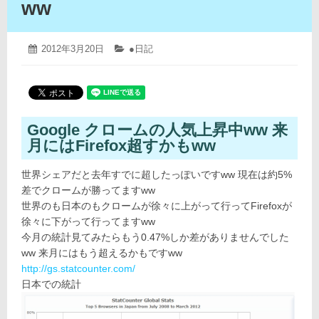
ww
2019
投
2012年3月20日
カ
●日記
年
稿
テ
4
日:
ゴ
月
リ
12
ー:
日
Google クロームの人気上昇中ww 来
月にはFirefox超すかもww
世界シェアだと去年すでに超したっぽいですww 現在は約5%
差でクロームが勝ってますww
世界のも日本のもクロームが徐々に上がって行ってFirefoxが
徐々に下がって行ってますww
今月の統計見てみたらもう0.47%しか差がありませんでした
ww 来月にはもう超えるかもですww
http://gs.statcounter.com/
日本での統計