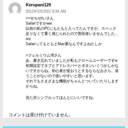
Kerupani129
よ
り:
2012年3月20日 9:34 AM
>>せちせtいさん
Safariですかww
以前の私のPCにもともと入ってたんですが、スペック
足りなくて重く感じられたので普段使いませんでした…
orz
SafariってもともとMac要なんですよねたしか
>フェルミウム湾さん
あ、書き忘れていましたが私もクロームユーザーですw
初期設定でタブとアドレスバーとボタンいくつかしかな
いですからね。初心者が使おうとするならなおさら、迷
うことがないので使いやすいと思います。
それでもさまざまな機能がちゃんとついていたりします
からね。
見た目シンプルってほんとにいいですね。
コメントは受け付けていません。