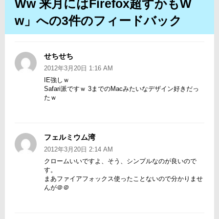
Ww 来月にはFirefox超すかもw
ョ
ン
W」への3件のフィードバック
せちせち
よ
り:
2012年3月20日 1:16 AM
IE強しｗ
Safari派ですｗ 3までのMacみたいなデザイン好きだっ
たｗ
フェルミウム湾
よ
り:
2012年3月20日 2:14 AM
クロームいいですよ、そう、シンプルなのが良いので
す。
まあファイアフォックス使ったことないので分かりませ
んが＠＠