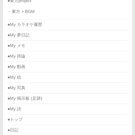
●東方project
・東方 > BGM
●My カラオケ履歴
●My 夢日記
●My メモ
●My 持論
●My 動画
●My 絵
●My 写真
●My 掲示板 (足跡)
●My 詩
●トップ
●日記