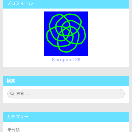
プロフィール
Kerupani129
検索
検
検
索:
索
カテゴリー
未分類