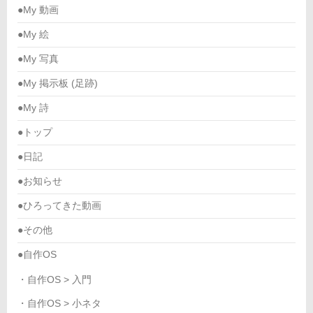
●My 動画
●My 絵
●My 写真
●My 掲示板 (足跡)
●My 詩
●トップ
●日記
●お知らせ
●ひろってきた動画
●その他
●自作OS
・自作OS > 入門
・自作OS > 小ネタ