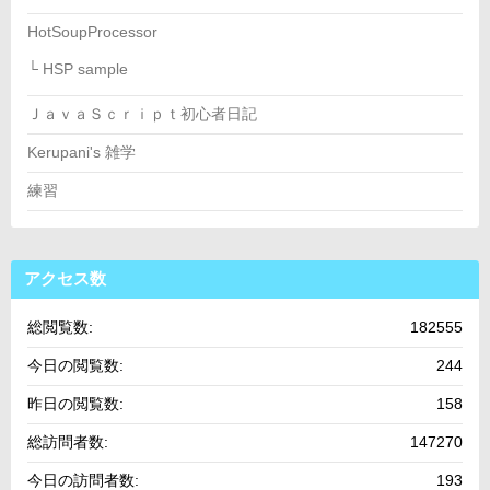
HotSoupProcessor
└ HSP sample
ＪａｖａＳｃｒｉｐｔ初心者日記
Kerupani's 雑学
練習
アクセス数
総閲覧数:
182555
今日の閲覧数:
244
昨日の閲覧数:
158
総訪問者数:
147270
今日の訪問者数:
193