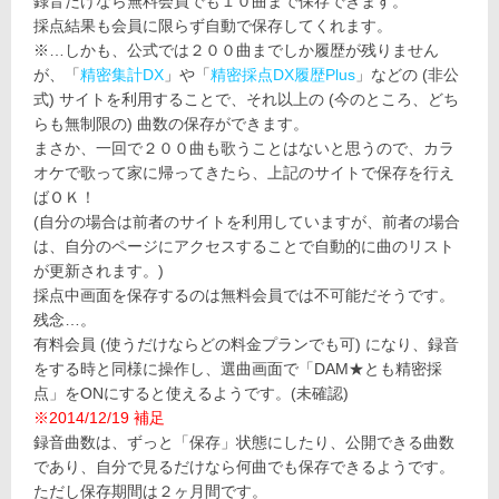
録音だけなら無料会員でも１０曲まで保存できます。
採点結果も会員に限らず自動で保存してくれます。
※…しかも、公式では２００曲までしか履歴が残りません
が、「
精密集計DX
」や「
精密採点DX履歴Plus
」などの (非公
式) サイトを利用することで、それ以上の (今のところ、どち
らも無制限の) 曲数の保存ができます。
まさか、一回で２００曲も歌うことはないと思うので、カラ
オケで歌って家に帰ってきたら、上記のサイトで保存を行え
ばＯＫ！
(自分の場合は前者のサイトを利用していますが、前者の場合
は、自分のページにアクセスすることで自動的に曲のリスト
が更新されます。)
採点中画面を保存するのは無料会員では不可能だそうです。
残念…。
有料会員 (使うだけならどの料金プランでも可) になり、録音
をする時と同様に操作し、選曲画面で「DAM★とも精密採
点」をONにすると使えるようです。(未確認)
※2014/12/19 補足
録音曲数は、ずっと「保存」状態にしたり、公開できる曲数
であり、自分で見るだけなら何曲でも保存できるようです。
ただし保存期間は２ヶ月間です。