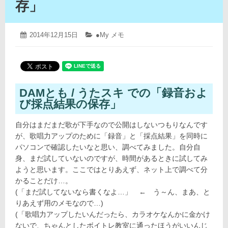
存」
2019
投
2014年12月15日
カ
●My メモ
年
稿
テ
4
日:
ゴ
月
リ
12
ー:
日
DAMとも / うたスキ での「録音およ
び採点結果の保存」
自分はまだまだ歌が下手なので公開はしないつもりなんです
が、歌唱力アップのために「録音」と「採点結果」を同時に
パソコンで確認したいなと思い、調べてみました。自分自
身、まだ試していないのですが、時間があるときに試してみ
ようと思います。ここではとりあえず、ネット上で調べて分
かることだけ…。
(「まだ試してないなら書くなよ…」 ← う～ん、まあ、と
りあえず用のメモなので…)
(「歌唱力アップしたいんだったら、カラオケなんかに金かけ
ないで、ちゃんとしたボイトレ教室に通ったほうがいいんじ