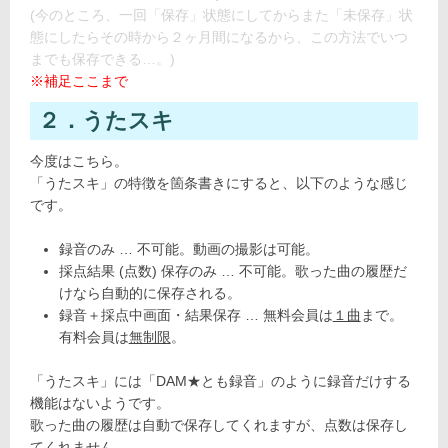
(今のところ、一回「保存」状態にしてからまた「未保存」状
態にしたらその時から２ヶ月間になるから、この方法でいつ
までも保存できる…。)
※補足ここまで
２．うたスキ
今度はこちら。
「うたスキ」の特徴を箇条書きにすると、以下のような感じ
です。
録音のみ … 不可能。動画の撮影は可能。
採点結果
(点数)
保存のみ … 不可能。歌った曲の履歴だ
けなら自動的に保存される。
録音＋採点中画面・結果保存 … 無料会員は
１曲
まで。
有料会員は
無制限
。
「うたスキ」には「DAM★とも録音」のように録音だけする
機能はないようです。
歌った曲の履歴は自動で保存してくれますが、点数は保存し
てくれません…。