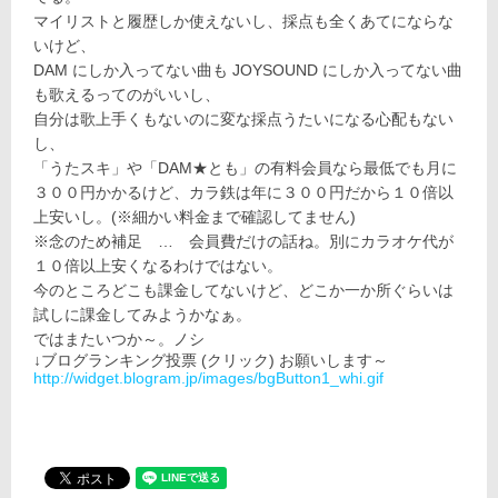
マイリストと履歴しか使えないし、採点も全くあてにならな
いけど、
DAM にしか入ってない曲も JOYSOUND にしか入ってない曲
も歌えるってのがいいし、
自分は歌上手くもないのに変な採点うたいになる心配もない
し、
「うたスキ」や「DAM★とも」の有料会員なら最低でも月に
３００円かかるけど、カラ鉄は年に３００円だから１０倍以
上安いし。(※細かい料金まで確認してません)
※念のため補足 … 会員費だけの話ね。別にカラオケ代が
１０倍以上安くなるわけではない。
今のところどこも課金してないけど、どこか一か所ぐらいは
試しに課金してみようかなぁ。
ではまたいつか～。ノシ
↓ブログランキング投票 (クリック) お願いします～
http://widget.blogram.jp/images/bgButton1_whi.gif