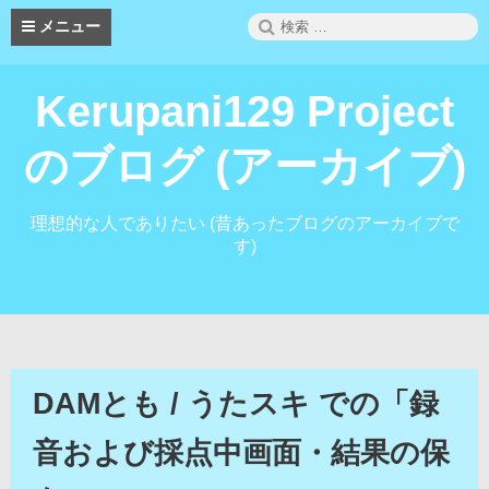
コ
検
メニュー
ン
索:
テ
ン
Kerupani129 Project
ツ
へ
ス
のブログ (アーカイブ)
キ
ッ
プ
理想的な人でありたい (昔あったブログのアーカイブで
す)
DAMとも / うたスキ での「録
音および採点中画面・結果の保