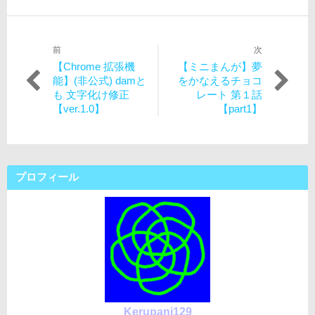
前
次
投
過
次
【Chrome 拡張機
【ミニまんが】夢
稿
去
の
能】(非公式) damと
をかなえるチョコ
の
投
も 文字化け修正
レート 第１話
ナ
投
稿:
【ver.1.0】
【part1】
ビ
稿:
ゲ
ー
プロフィール
シ
ョ
ン
Kerupani129