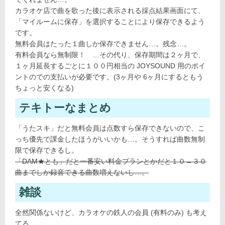
カラオケ店で曲を歌った後に表示される採点結果画面にて、
「マイルームに保存」を選択することにより保存できるよう
です。
無料会員はたった１曲しか保存できません…。残念…。
有料会員なら無制限！ …その代り、保存期間は２ヶ月で、
１ヶ月延長するごとに１００円相当の JOYSOUND 用のポイ
ントのでの支払いが必要です。(3ヶ月や 6ヶ月にするともう
ちょっと安くなる)
テキトーなまとめ
「うたスキ」だと無料会員は点数すら保存できないので、こ
っち優先で課金したほうがいいかも…。そうすれば曲数無制
限で保存できるし。
「DAM★とも」だと一番安い料金プランとかだと１０→３０
曲までしか録音できる曲数増えないし…。
雑談
全然関係ないけど、カラオケの鉄人の会員 (有料のみ) も考え
てる。