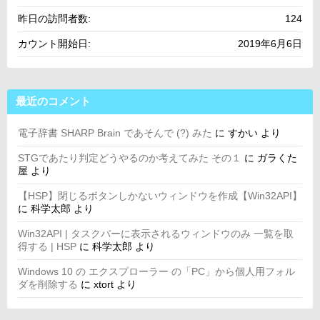
昨日の訪問者数:
124
カウント開始日:
2019年6月6日
最近のコメント
電子辞書 SHARP Brain であそんで (?) みた
に
すかい
より
STGであたり判定どうやるのか考えてみた その１
に
ガラくた
屋
より
【HSP】閉じるボタンしかないウィンドウを作成【Win32API】
に
科学太郎
より
Win32API | タスクバーに表示されるウィンドウのみ 一覧を取
得する | HSP
に
科学太郎
より
Windows 10 の エクスプローラー の「PC」から個人用フォル
ダを削除する
に
xtort
より