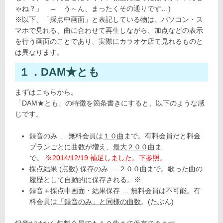
ゃね？」 ← う～ん、まったくその通りです…)
※以下、「採点中画面」と表記している物は、パソコン・ス
マホで見れる、曲に合わせて再生しながら、加点などの表示
を行う画面のことであり、実際にカラオケ店て見れるものと
は異なります。
１．DAM★とも
まずはこちらから。
「DAM★とも」の特徴を箇条書きにすると、以下のような感
じです。
録音のみ … 無料会員は
１０曲
まで。有料会員だと料金
プランごとに曲数が増え、
最大２００曲
ま
で。
※2014/12/19 補足しました。下参照。
採点結果 (点数) 保存のみ …
２００曲
まで。歌った曲の
履歴として自動的に保存される。※
録音＋採点中画面・結果保存 … 無料会員は不可能。有
料会員は
「録音のみ」と同様の曲数
。(たぶん)